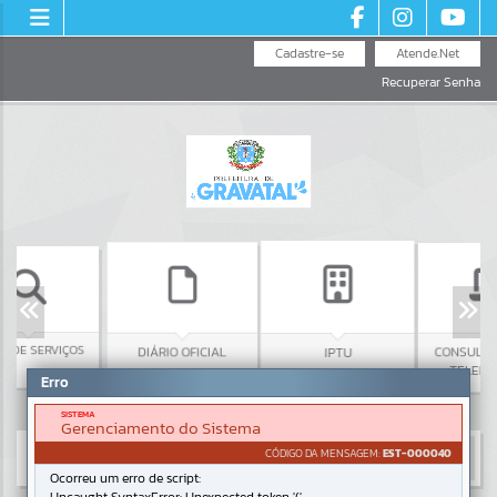
Cadastre-se
Atende.Net
Recuperar Senha
SERVIÇOS
DIÁRIO OFICIAL
CONSULTA ONLI
IPTU
TELEMEDICIN
Erro
SISTEMA
Gerenciamento do Sistema
CÓDIGO DA MENSAGEM:
EST-000040
Ocorreu um erro de script: