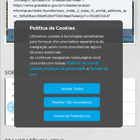
Uncaught SyntaxError: Unexpected token '('
https://www.gravatal.sc.gov.br/cidadao/acesso-
Resultados para
""
informacao/static/bundle/wpo_index_2_base_l2_portal_editores_sy
nc_9d5e96acc88ef028d751661faed7e4e4.js?v=912d672d:47
Verificar Mais Detalhes
Portais
Política de Cookies
OK
Utilizamos cookies e tecnologias semelhantes
Por favor, aguarde...
para fornecer-lhe uma melhor experiência de
navegação, assim como providenciar alguns
NOTÍCIAS
recursos essenciais.
Ao continuar navegando nesta página você
concorda com nossas
Políticas de uso de
Por favor, aguarde...
cookies
,
Políticas de privacidade
e
Termos de
SOBRE O ACESSO À INFORMAÇÃO
Uso
.
SUBPORTAIS
Nova Solicitação
Aceitar Todos
Acompanhar sua Solicitação
Por favor, aguarde...
Rejeitar não necessários
Isto significa que diversos recursos
Conheça aqui a lei
providenciados poderão não estar
disponíveis.
Gerenciar Preferências
SERVIÇOS
Estatísticas de Solicitações
Por favor, aguarde...