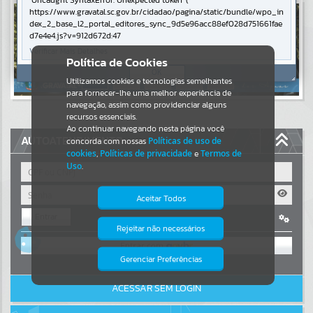
Uncaught SyntaxError: Unexpected token '('
https://www.gravatal.sc.gov.br/cidadao/pagina/static/bundle/wpo_in
Resultados para
""
dex_2_base_l2_portal_editores_sync_9d5e96acc88ef028d751661fae
d7e4e4.js?v=912d672d:47
Verificar Mais Detalhes
Portais
Política de Cookies
OK
Utilizamos cookies e tecnologias semelhantes
Por favor, aguarde...
para fornecer-lhe uma melhor experiência de
navegação, assim como providenciar alguns
NOTÍCIAS
recursos essenciais.
Ao continuar navegando nesta página você
AUTOATENDIMENTO
concorda com nossas
Políticas de uso de
Por favor, aguarde...
cookies
,
Políticas de privacidade
e
Termos de
Uso
.
SUBPORTAIS
Aceitar Todos
Entrar
Por favor, aguarde...
Rejeitar não necessários
Isto significa que diversos recursos
OU
providenciados poderão não estar
disponíveis.
Gerenciar Preferências
SERVIÇOS
Cadastre-se
|
Recuperar Senha
ACESSAR SEM LOGIN
Por favor, aguarde...