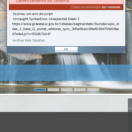
Gerenciamento do Sistema
CÓDIGO DA MENSAGEM:
EST-000040
Ocorreu um erro de script:
Uncaught SyntaxError: Unexpected token '('
https://www.gravatal.sc.gov.br/cidadao/pagina/static/bundle/wpo_in
dex_2_base_l2_portal_editores_sync_9d5e96acc88ef028d751661fae
d7e4e4.js?v=912d672d:47
Verificar Mais Detalhes
OK