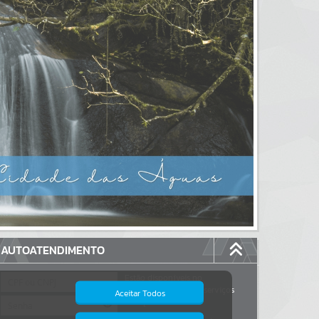
AUTOATENDIMENTO
Estão disponíveis no
autoatendimento
117
serviços
Aceitar Todos
dos quais...