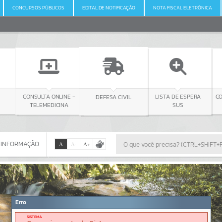
CONCURSOS PÚBLICOS
EDITAL DE NOTIFICAÇÃO
NOTA FISCAL ELETRÔNICA
ONLINE -
DEFESA CIVIL
CONSULTA LICITAÇÃO
LISTA DE ESPERA
DICINA
SUS
 INFORMAÇÃO
A
A
-
A
+
 INFORMAÇÃO
Por favor, aguarde...
Erro
SISTEMA