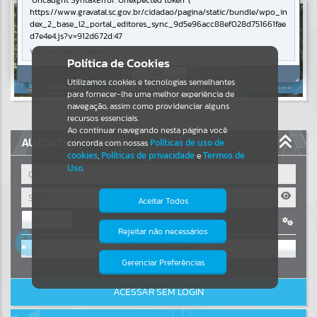
Uncaught SyntaxError: Unexpected token '('
https://www.gravatal.sc.gov.br/cidadao/pagina/static/bundle/wpo_in
Resultados para
""
dex_2_base_l2_portal_editores_sync_9d5e96acc88ef028d751661fae
d7e4e4.js?v=912d672d:47
Verificar Mais Detalhes
Portais
Política de Cookies
OK
Utilizamos cookies e tecnologias semelhantes
Por favor, aguarde...
para fornecer-lhe uma melhor experiência de
navegação, assim como providenciar alguns
NOTÍCIAS
recursos essenciais.
Ao continuar navegando nesta página você
AUTOATENDIMENTO
concorda com nossas
Políticas de uso de
Por favor, aguarde...
cookies
,
Políticas de privacidade
e
Termos de
Uso
.
SUBPORTAIS
Aceitar Todos
Entrar
Por favor, aguarde...
Rejeitar não necessários
Isto significa que diversos recursos
OU
providenciados poderão não estar
disponíveis.
Gerenciar Preferências
SERVIÇOS
Cadastre-se
|
Recuperar Senha
ACESSAR SEM LOGIN
Por favor, aguarde...