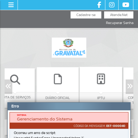
Cadastre-se
Atende.Net
Recuperar Senha
DE SERVIÇOS
CONSULTA O
DIÁRIO OFICIAL
IPTU
TELEMEDI
Erro
SISTEMA
Gerenciamento do Sistema
CÓDIGO DA MENSAGEM:
EST-000040
Ocorreu um erro de script: