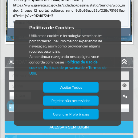
Uncaught SyntaxError: Unexpected token '('
https://www.gravatal.sc.gov.br/cidadao/pagina/static/bundle/wpo_in
Resultados para
""
dex_2_base_l2_portal_editores_sync_9d5e96acc88ef028d751661fae
d7e4e4.js?v=912d672d:47
Verificar Mais Detalhes
Portais
Política de Cookies
OK
Utilizamos cookies e tecnologias semelhantes
Por favor, aguarde...
para fornecer-lhe uma melhor experiência de
navegação, assim como providenciar alguns
NOTÍCIAS
recursos essenciais.
Ao continuar navegando nesta página você
AUTOATENDIMENTO
concorda com nossas
Políticas de uso de
Por favor, aguarde...
cookies
,
Políticas de privacidade
e
Termos de
Uso
.
SUBPORTAIS
Aceitar Todos
Entrar
Por favor, aguarde...
Rejeitar não necessários
Isto significa que diversos recursos
OU
providenciados poderão não estar
disponíveis.
Gerenciar Preferências
SERVIÇOS
Cadastre-se
|
Recuperar Senha
ACESSAR SEM LOGIN
Por favor, aguarde...