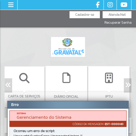
Cadastre-se
Atende.Net
Recuperar Senha
CARTA DE SERVIÇOS
CONSU
DIÁRIO OFICIAL
IPTU
TEL
Erro
SISTEMA
Gerenciamento do Sistema
CÓDIGO DA MENSAGEM:
EST-000040
Ocorreu um erro de script: