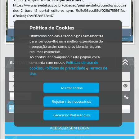
Uncaught SyntaxError: Unexpected token '('
https://www.gravatal.sc.gov.br/cidadao/pagina/static/bundle/wpo_in
Resultados para
""
dex_2_base_l2_portal_editores_sync_9d5e96acc88ef028d751661fae
d7e4e4.js?v=912d672d:47
Verificar Mais Detalhes
Portais
Política de Cookies
OK
Utilizamos cookies e tecnologias semelhantes
Por favor, aguarde...
para fornecer-lhe uma melhor experiência de
navegação, assim como providenciar alguns
NOTÍCIAS
recursos essenciais.
Ao continuar navegando nesta página você
AUTOATENDIMENTO
concorda com nossas
Políticas de uso de
Por favor, aguarde...
cookies
,
Políticas de privacidade
e
Termos de
Uso
.
SUBPORTAIS
Aceitar Todos
Entrar
Por favor, aguarde...
Rejeitar não necessários
Isto significa que diversos recursos
OU
providenciados poderão não estar
disponíveis.
Gerenciar Preferências
SERVIÇOS
Cadastre-se
|
Recuperar Senha
ACESSAR SEM LOGIN
Por favor, aguarde...