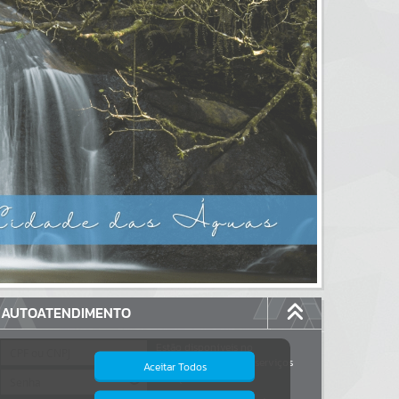
AUTOATENDIMENTO
Estão disponíveis no
autoatendimento
117
serviços
Aceitar Todos
dos quais...