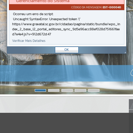
Gerenciamento do Sistema
CÓDIGO DA MENSAGEM:
EST-000040
Ocorreu um erro de script:
Uncaught SyntaxError: Unexpected token '('
https://www.gravatal.sc.gov.br/cidadao/pagina/static/bundle/wpo_in
dex_2_base_l2_portal_editores_sync_9d5e96acc88ef028d751661fae
d7e4e4.js?v=912d672d:47
Verificar Mais Detalhes
OK