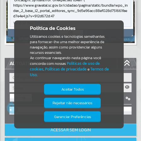
Uncaught SyntaxError: Unexpected token '('
https://www.gravatal.sc.gov.br/cidadao/pagina/static/bundle/wpo_in
Resultados para
""
dex_2_base_l2_portal_editores_sync_9d5e96acc88ef028d751661fae
d7e4e4.js?v=912d672d:47
Verificar Mais Detalhes
Portais
Política de Cookies
OK
Utilizamos cookies e tecnologias semelhantes
Por favor, aguarde...
para fornecer-lhe uma melhor experiência de
navegação, assim como providenciar alguns
NOTÍCIAS
recursos essenciais.
Ao continuar navegando nesta página você
AUTOATENDIMENTO
concorda com nossas
Políticas de uso de
Por favor, aguarde...
cookies
,
Políticas de privacidade
e
Termos de
Uso
.
SUBPORTAIS
Aceitar Todos
Entrar
Por favor, aguarde...
Rejeitar não necessários
Isto significa que diversos recursos
OU
providenciados poderão não estar
disponíveis.
Gerenciar Preferências
SERVIÇOS
Cadastre-se
|
Recuperar Senha
ACESSAR SEM LOGIN
Por favor, aguarde...