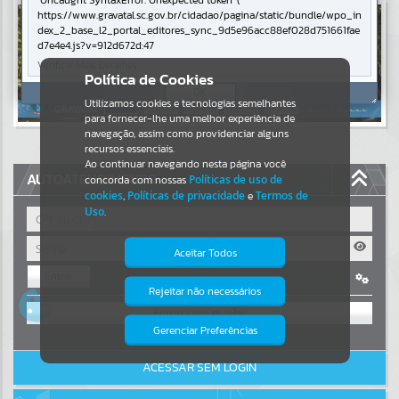
Uncaught SyntaxError: Unexpected token '('
https://www.gravatal.sc.gov.br/cidadao/pagina/static/bundle/wpo_in
Resultados para
""
dex_2_base_l2_portal_editores_sync_9d5e96acc88ef028d751661fae
d7e4e4.js?v=912d672d:47
Verificar Mais Detalhes
Portais
Política de Cookies
OK
Utilizamos cookies e tecnologias semelhantes
Por favor, aguarde...
para fornecer-lhe uma melhor experiência de
navegação, assim como providenciar alguns
NOTÍCIAS
recursos essenciais.
Ao continuar navegando nesta página você
AUTOATENDIMENTO
concorda com nossas
Políticas de uso de
Por favor, aguarde...
cookies
,
Políticas de privacidade
e
Termos de
Uso
.
SUBPORTAIS
Aceitar Todos
Entrar
Por favor, aguarde...
Rejeitar não necessários
Isto significa que diversos recursos
OU
providenciados poderão não estar
disponíveis.
Gerenciar Preferências
SERVIÇOS
Cadastre-se
|
Recuperar Senha
ACESSAR SEM LOGIN
Por favor, aguarde...