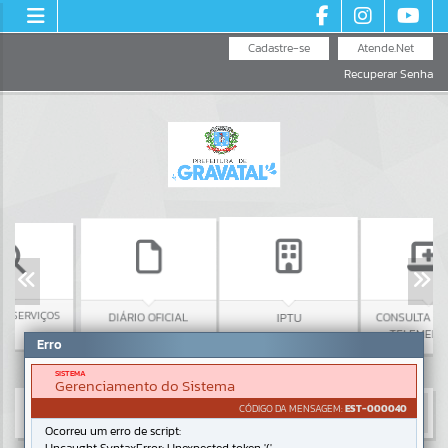
Cadastre-se
Atende.Net
Recuperar Senha
RVIÇOS
DIÁRIO OFICIAL
CONSULTA ONLINE
IPTU
TELEMEDICINA
Erro
SISTEMA
Gerenciamento do Sistema
CÓDIGO DA MENSAGEM:
EST-000040
Ocorreu um erro de script: