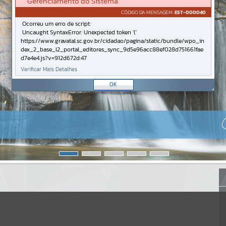
Gerenciamento do Sistema
CÓDIGO DA MENSAGEM:
EST-000040
Ocorreu um erro de script:
Uncaught SyntaxError: Unexpected token '('
https://www.gravatal.sc.gov.br/cidadao/pagina/static/bundle/wpo_in
dex_2_base_l2_portal_editores_sync_9d5e96acc88ef028d751661fae
d7e4e4.js?v=912d672d:47
Verificar Mais Detalhes
OK