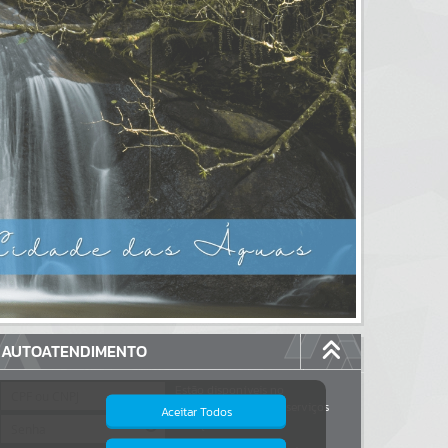
AUTOATENDIMENTO
Estão disponíveis no
autoatendimento
117
serviços
Aceitar Todos
dos quais...