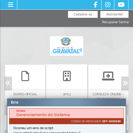
Cadastre-se
Atende.Net
Recuperar Senha
DIÁRIO OFICIAL
CONSULTA ONLINE -
IPTU
TELEMEDICINA
Erro
SISTEMA
Gerenciamento do Sistema
CÓDIGO DA MENSAGEM:
EST-000040
Ocorreu um erro de script: