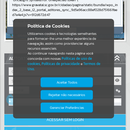
Uncaught SyntaxError: Unexpected token '('
https://www.gravatal.sc.gov.br/cidadao/pagina/static/bundle/wpo_in
Resultados para
""
dex_2_base_l2_portal_editores_sync_9d5e96acc88ef028d751661fae
d7e4e4.js?v=912d672d:47
Verificar Mais Detalhes
Portais
Política de Cookies
OK
Utilizamos cookies e tecnologias semelhantes
Por favor, aguarde...
para fornecer-lhe uma melhor experiência de
navegação, assim como providenciar alguns
NOTÍCIAS
recursos essenciais.
Ao continuar navegando nesta página você
AUTOATENDIMENTO
concorda com nossas
Políticas de uso de
Por favor, aguarde...
cookies
,
Políticas de privacidade
e
Termos de
Uso
.
SUBPORTAIS
Aceitar Todos
Entrar
Por favor, aguarde...
Rejeitar não necessários
Isto significa que diversos recursos
OU
providenciados poderão não estar
disponíveis.
Gerenciar Preferências
SERVIÇOS
Cadastre-se
|
Recuperar Senha
ACESSAR SEM LOGIN
Por favor, aguarde...