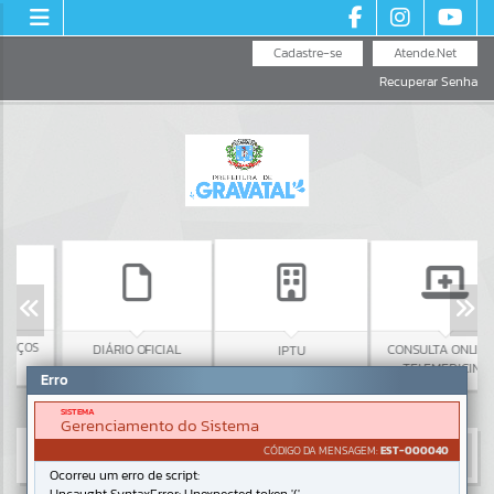
Cadastre-se
Atende.Net
Recuperar Senha
IÇOS
DIÁRIO OFICIAL
CONSULTA ONLINE -
IPTU
TELEMEDICINA
Erro
SISTEMA
Gerenciamento do Sistema
CÓDIGO DA MENSAGEM:
EST-000040
Ocorreu um erro de script: