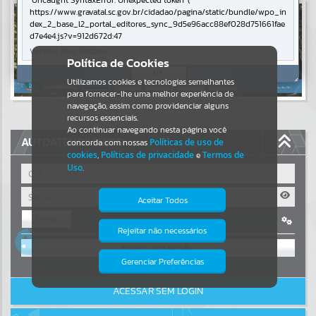
Uncaught SyntaxError: Unexpected token '('
https://www.gravatal.sc.gov.br/cidadao/pagina/static/bundle/wpo_in
Resultados para
""
dex_2_base_l2_portal_editores_sync_9d5e96acc88ef028d751661fae
d7e4e4.js?v=912d672d:47
Verificar Mais Detalhes
Portais
Política de Cookies
OK
Utilizamos cookies e tecnologias semelhantes
Por favor, aguarde...
para fornecer-lhe uma melhor experiência de
navegação, assim como providenciar alguns
NOTÍCIAS
recursos essenciais.
Ao continuar navegando nesta página você
AUTOATENDIMENTO
concorda com nossas
Políticas de uso de
Por favor, aguarde...
cookies
,
Políticas de privacidade
e
Termos de
Uso
.
SUBPORTAIS
Aceitar Todos
Entrar
Por favor, aguarde...
Rejeitar não necessários
Isto significa que diversos recursos
OU
providenciados poderão não estar
disponíveis.
Gerenciar Preferências
SERVIÇOS
Cadastre-se
|
Recuperar Senha
ACESSAR SEM LOGIN
Por favor, aguarde...