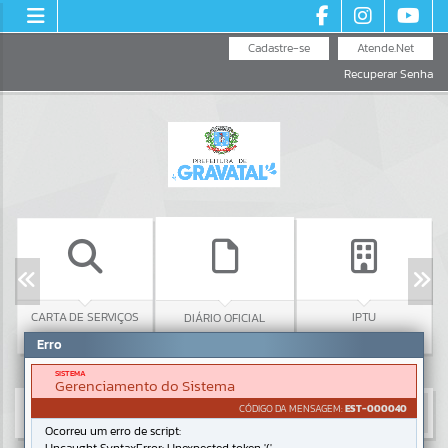
Cadastre-se
Atende.Net
Recuperar Senha
C
CARTA DE SERVIÇOS
IPTU
DIÁRIO OFICIAL
Erro
SISTEMA
Gerenciamento do Sistema
CÓDIGO DA MENSAGEM:
EST-000040
Ocorreu um erro de script: