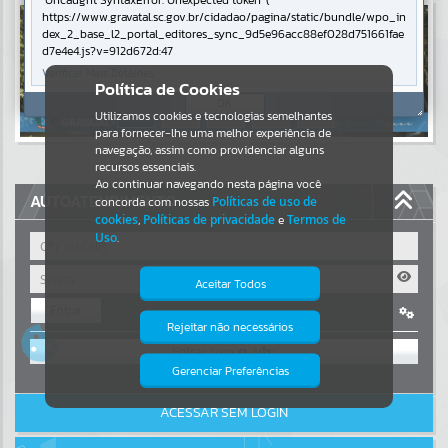
Uncaught SyntaxError: Unexpected token '('
https://www.gravatal.sc.gov.br/cidadao/pagina/static/bundle/wpo_in
Resultados para
""
dex_2_base_l2_portal_editores_sync_9d5e96acc88ef028d751661fae
d7e4e4.js?v=912d672d:47
Verificar Mais Detalhes
Portais
Política de Cookies
OK
Utilizamos cookies e tecnologias semelhantes
Por favor, aguarde...
para fornecer-lhe uma melhor experiência de
navegação, assim como providenciar alguns
NOTÍCIAS
recursos essenciais.
Ao continuar navegando nesta página você
AUTOATENDIMENTO
concorda com nossas
Políticas de uso de
Por favor, aguarde...
cookies
,
Políticas de privacidade
e
Termos de
Uso
.
SUBPORTAIS
Aceitar Todos
Entrar
Por favor, aguarde...
Rejeitar não necessários
Isto significa que diversos recursos
OU
providenciados poderão não estar
disponíveis.
Gerenciar Preferências
SERVIÇOS
Cadastre-se
|
Recuperar Senha
ACESSAR SEM LOGIN
Por favor, aguarde...