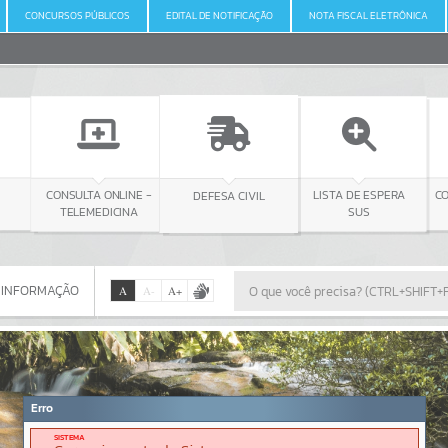
CONCURSOS PÚBLICOS
EDITAL DE NOTIFICAÇÃO
NOTA FISCAL ELETRÔNICA
 ONLINE -
DEFESA CIVIL
CONSULTA LICITAÇÃO
LISTA DE ESPERA
DICINA
SUS
 INFORMAÇÃO
A
A
-
A
+
 INFORMAÇÃO
Por favor, aguarde...
Erro
SISTEMA