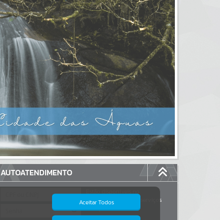
AUTOATENDIMENTO
Estão disponíveis no
autoatendimento
117
serviços
Aceitar Todos
dos quais...