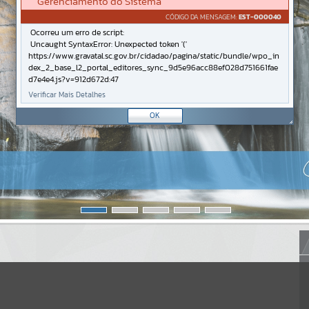
Gerenciamento do Sistema
CÓDIGO DA MENSAGEM:
EST-000040
Ocorreu um erro de script:
Uncaught SyntaxError: Unexpected token '('
https://www.gravatal.sc.gov.br/cidadao/pagina/static/bundle/wpo_in
dex_2_base_l2_portal_editores_sync_9d5e96acc88ef028d751661fae
d7e4e4.js?v=912d672d:47
Verificar Mais Detalhes
OK