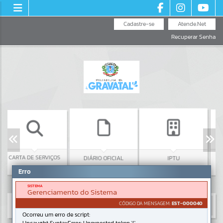
Cadastre-se
Atende.Net
Recuperar Senha
ARTA DE SERVIÇOS
CONSUL
DIÁRIO OFICIAL
IPTU
TEL
Erro
SISTEMA
Gerenciamento do Sistema
CÓDIGO DA MENSAGEM:
EST-000040
Ocorreu um erro de script: