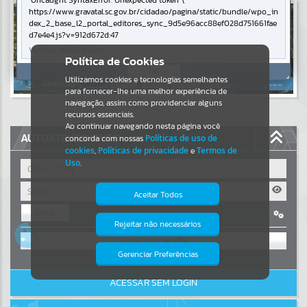
Uncaught SyntaxError: Unexpected token '('
https://www.gravatal.sc.gov.br/cidadao/pagina/static/bundle/wpo_in
Resultados para
""
dex_2_base_l2_portal_editores_sync_9d5e96acc88ef028d751661fae
d7e4e4.js?v=912d672d:47
Verificar Mais Detalhes
Portais
Política de Cookies
OK
Utilizamos cookies e tecnologias semelhantes
Por favor, aguarde...
para fornecer-lhe uma melhor experiência de
navegação, assim como providenciar alguns
NOTÍCIAS
recursos essenciais.
Ao continuar navegando nesta página você
AUTOATENDIMENTO
concorda com nossas
Políticas de uso de
Por favor, aguarde...
cookies
,
Políticas de privacidade
e
Termos de
Uso
.
SUBPORTAIS
Aceitar Todos
Entrar
Por favor, aguarde...
Rejeitar não necessários
Isto significa que diversos recursos
OU
providenciados poderão não estar
disponíveis.
Gerenciar Preferências
SERVIÇOS
Cadastre-se
|
Recuperar Senha
ACESSAR SEM LOGIN
Por favor, aguarde...