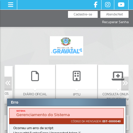
Cadastre-se
Atende.Net
Recuperar Senha
ÇOS
DIÁRIO OFICIAL
CONSULTA ONLINE -
IPTU
TELEMEDICINA
Erro
SISTEMA
Gerenciamento do Sistema
CÓDIGO DA MENSAGEM:
EST-000040
Ocorreu um erro de script: