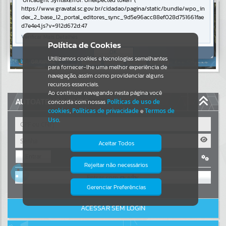
Uncaught SyntaxError: Unexpected token '('
https://www.gravatal.sc.gov.br/cidadao/pagina/static/bundle/wpo_in
Resultados para
""
dex_2_base_l2_portal_editores_sync_9d5e96acc88ef028d751661fae
d7e4e4.js?v=912d672d:47
Verificar Mais Detalhes
Portais
Política de Cookies
OK
Utilizamos cookies e tecnologias semelhantes
Por favor, aguarde...
para fornecer-lhe uma melhor experiência de
navegação, assim como providenciar alguns
NOTÍCIAS
recursos essenciais.
Ao continuar navegando nesta página você
AUTOATENDIMENTO
concorda com nossas
Políticas de uso de
Por favor, aguarde...
cookies
,
Políticas de privacidade
e
Termos de
Uso
.
SUBPORTAIS
Aceitar Todos
Entrar
Por favor, aguarde...
Rejeitar não necessários
Isto significa que diversos recursos
OU
providenciados poderão não estar
disponíveis.
Gerenciar Preferências
SERVIÇOS
Cadastre-se
|
Recuperar Senha
ACESSAR SEM LOGIN
Por favor, aguarde...