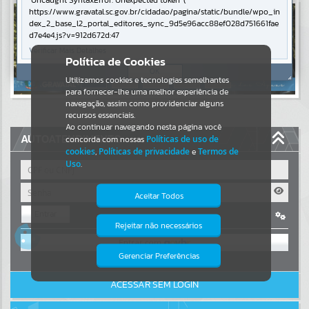
Uncaught SyntaxError: Unexpected token '('
https://www.gravatal.sc.gov.br/cidadao/pagina/static/bundle/wpo_in
Resultados para
""
dex_2_base_l2_portal_editores_sync_9d5e96acc88ef028d751661fae
d7e4e4.js?v=912d672d:47
Verificar Mais Detalhes
Portais
Política de Cookies
OK
Utilizamos cookies e tecnologias semelhantes
Por favor, aguarde...
para fornecer-lhe uma melhor experiência de
navegação, assim como providenciar alguns
NOTÍCIAS
recursos essenciais.
Ao continuar navegando nesta página você
AUTOATENDIMENTO
concorda com nossas
Políticas de uso de
Por favor, aguarde...
cookies
,
Políticas de privacidade
e
Termos de
Uso
.
SUBPORTAIS
Aceitar Todos
Entrar
Por favor, aguarde...
Rejeitar não necessários
Isto significa que diversos recursos
OU
providenciados poderão não estar
disponíveis.
Gerenciar Preferências
SERVIÇOS
Cadastre-se
|
Recuperar Senha
ACESSAR SEM LOGIN
Por favor, aguarde...