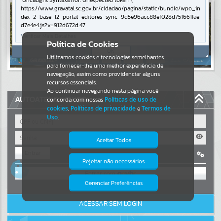
Uncaught SyntaxError: Unexpected token '('
https://www.gravatal.sc.gov.br/cidadao/pagina/static/bundle/wpo_in
Resultados para
""
dex_2_base_l2_portal_editores_sync_9d5e96acc88ef028d751661fae
d7e4e4.js?v=912d672d:47
Verificar Mais Detalhes
Portais
Política de Cookies
OK
Utilizamos cookies e tecnologias semelhantes
Por favor, aguarde...
para fornecer-lhe uma melhor experiência de
navegação, assim como providenciar alguns
NOTÍCIAS
recursos essenciais.
Ao continuar navegando nesta página você
AUTOATENDIMENTO
concorda com nossas
Políticas de uso de
Por favor, aguarde...
cookies
,
Políticas de privacidade
e
Termos de
Uso
.
SUBPORTAIS
Aceitar Todos
Entrar
Por favor, aguarde...
Rejeitar não necessários
Isto significa que diversos recursos
OU
providenciados poderão não estar
disponíveis.
Gerenciar Preferências
SERVIÇOS
Cadastre-se
|
Recuperar Senha
ACESSAR SEM LOGIN
Por favor, aguarde...