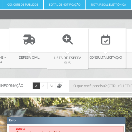
CONCURSOS PÚBLICOS
EDITAL DE NOTIFICAÇÃO
NOTA FISCAL ELETRÔNICA
NE -
DEFESA CIVIL
CONSULTA LICITAÇÃO
LISTA DE ESPERA
NA
SUS
 INFORMAÇÃO
A
A
-
A
+
 INFORMAÇÃO
Por favor, aguarde...
Erro
SISTEMA