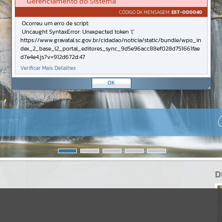
Gerenciamento do Sistema
CÓDIGO DA MENSAGEM:
EST-000040
Ocorreu um erro de script:
Uncaught SyntaxError: Unexpected token '('
https://www.gravatal.sc.gov.br/cidadao/noticia/static/bundle/wpo_in
dex_2_base_l2_portal_editores_sync_9d5e96acc88ef028d751661fae
d7e4e4.js?v=912d672d:47
Verificar Mais Detalhes
OK
D