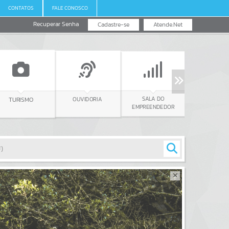
CONTATOS
FALE CONOSCO
Recuperar Senha
Cadastre-se
Atende.Net
SALA DO
REURB
OUVIDORIA
TURISMO
EMPREENDEDOR