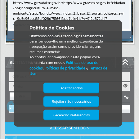
https://www.gravatal.sc.gov.br/https:/www.gravatal.sc.gov.br/cidadao
/pagina/agricultura-e-meio-
Resultados para
""
ambiente/static/bundle/wpo_index_2_base_l2_portal_editores_syn
c_9d5e96acc88ef028d751661faed7e4e4.js?v=912d672d:47
Portais
Verificar Mais Detalhes
Política de Cookies
OK
Utilizamos cookies e tecnologias semelhantes
Por favor, aguarde...
para fornecer-lhe uma melhor experiência de
navegação, assim como providenciar alguns
NOTÍCIAS
recursos essenciais.
Ao continuar navegando nesta página você
AUTOATENDIMENTO
concorda com nossas
Políticas de uso de
Por favor, aguarde...
cookies
,
Políticas de privacidade
e
Termos de
Uso
.
SUBPORTAIS
Aceitar Todos
Entrar
Por favor, aguarde...
Rejeitar não necessários
Isto significa que diversos recursos
OU
providenciados poderão não estar
disponíveis.
Gerenciar Preferências
SERVIÇOS
Cadastre-se
|
Recuperar Senha
ACESSAR SEM LOGIN
Por favor, aguarde...