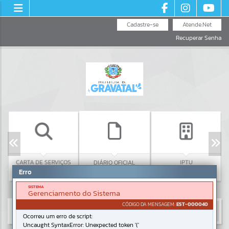
Cadastre-se
Atende.Net
Recuperar Senha
C
CARTA DE SERVIÇOS
IPTU
DIÁRIO OFICIAL
Erro
SISTEMA
Gerenciamento do Sistema
CÓDIGO DA MENSAGEM:
EST-000040
Ocorreu um erro de script:
Uncaught SyntaxError: Unexpected token '('