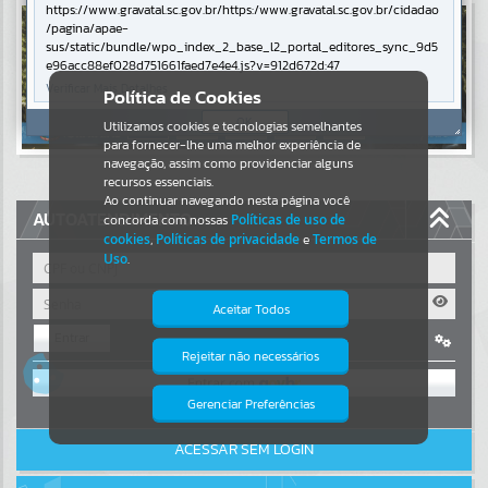
https://www.gravatal.sc.gov.br/https:/www.gravatal.sc.gov.br/cidadao
/pagina/apae-
Resultados para
""
sus/static/bundle/wpo_index_2_base_l2_portal_editores_sync_9d5
e96acc88ef028d751661faed7e4e4.js?v=912d672d:47
Portais
Verificar Mais Detalhes
Política de Cookies
OK
Utilizamos cookies e tecnologias semelhantes
Por favor, aguarde...
para fornecer-lhe uma melhor experiência de
navegação, assim como providenciar alguns
NOTÍCIAS
recursos essenciais.
Ao continuar navegando nesta página você
AUTOATENDIMENTO
concorda com nossas
Políticas de uso de
Por favor, aguarde...
cookies
,
Políticas de privacidade
e
Termos de
Uso
.
SUBPORTAIS
Aceitar Todos
Entrar
Por favor, aguarde...
Rejeitar não necessários
Isto significa que diversos recursos
OU
providenciados poderão não estar
disponíveis.
Gerenciar Preferências
SERVIÇOS
Cadastre-se
|
Recuperar Senha
ACESSAR SEM LOGIN
Por favor, aguarde...