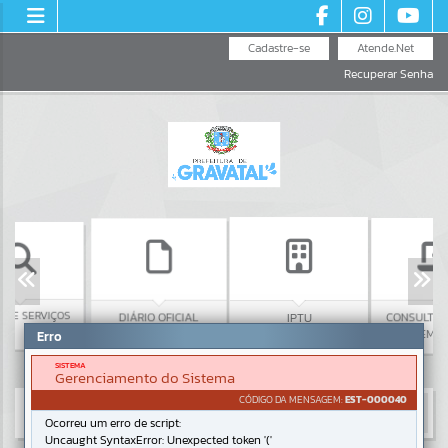
Cadastre-se
Atende.Net
Recuperar Senha
SERVIÇOS
DIÁRIO OFICIAL
CONSULTA ONLI
IPTU
TELEMEDICIN
Erro
SISTEMA
Gerenciamento do Sistema
CÓDIGO DA MENSAGEM:
EST-000040
Ocorreu um erro de script:
Uncaught SyntaxError: Unexpected token '('